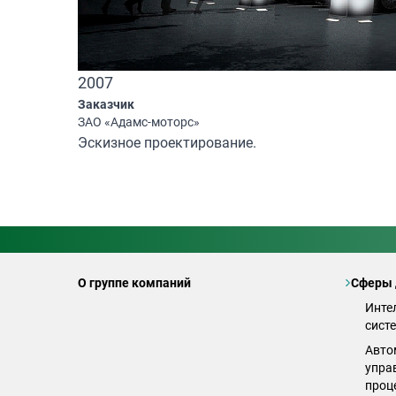
2007
Заказчик
ЗАО «Адамс-моторс»
Эскизное проектирование.
О группе компаний
Сферы 
Инте
сист
Авто
упра
проц