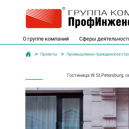
О группе компаний
Сферы деятельност
Группа компаний "ПрофИнженерСтро
Проекты
Промышленно-гражданское стр
Гостиница W St.Petersburg, с