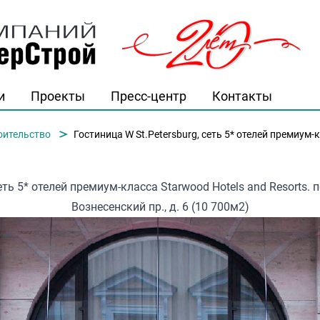
и
Проекты
Пресс-центр
Контакты
й"
оительство
Гостиница W St.Petersburg, сеть 5* отелей премиум-класса Starwood Hotels a
еть 5* отелей премиум-класса Starwood Hotels and Resorts. п
Вознесенский пр., д. 6 (10 700м2)