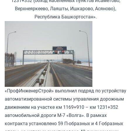
1231+352 (обход населенных пунктов Исаметово,
Верхнеяркеево, Лаяшты, Ишкарово, Асяново),
Республика Башкортостан».
«ПрофИнженерСтрой» выполнил подряд по устройству
автоматизированной системы управления дорожным
движением на участке км 1169+910 – км 1231+352
автомобильной дороги М-7 «Волга». В рамках
контракта установлено 59 П-образных и 4 Г-образных