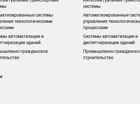
ллектуальные транспортные
Интеллектуальные трансп
емы
системы
матизированные системы
Автоматизированные сист
вления технологическими
управления технологическ
ессами
процессами
емы автоматизации и
Системы автоматизации и
етчеризации зданий
диспетчеризации зданий
ышленно-гражданское
Промышленно-гражданско
ительство
строительство
ы