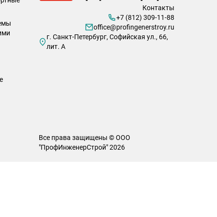
ортные
Контакты
+7 (812) 309-11-88
емы
office@profingenerstroy.ru
ими
г. Санкт-Петербург, Софийская ул., 66,
лит. А
е
Все права защищены © ООО
"ПрофИнженерСтрой" 2026