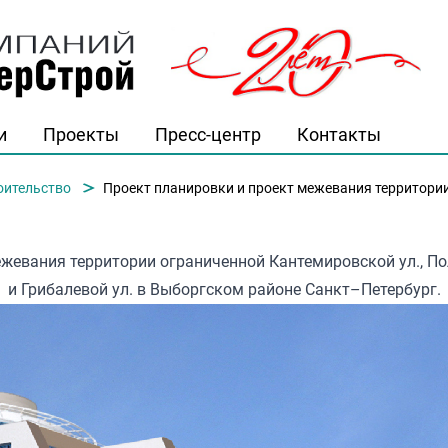
и
Проекты
Пресс-центр
Контакты
й"
оительство
Проект планировки и проект межевания территории ограниченной Кантемировской ул., По
жевания территории ограниченной Кантемировской ул., По
и Грибалевой ул. в Выборгском районе Санкт–Петербург.