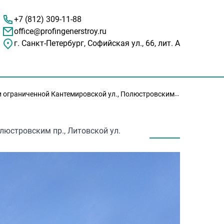
+7 (812) 309-11-88
office@profingenerstroy.ru
г. Санкт-Петербург, Софийская ул., 66, лит. А
люстровским пр., Литовской ул. и Грибалевой ул. в Выборгском районе Санкт–Петербург.
люстровским пр., Литовской ул.