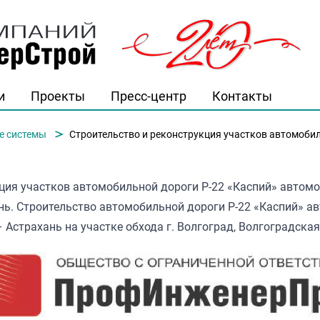
и
Проекты
Пресс-центр
Контакты
й"
е системы
Строительство и реконструкция участков автомобильной дороги Р-22 «Каспий» автомобильная дорога М-4 «Дон» — Тамбов – Волгоград – Астрахань. Строительство автомобиль
ция участков автомобильной дороги Р-22 «Каспий» автом
нь. Строительство автомобильной дороги Р-22 «Каспий» а
Астрахань на участке обхода г. Волгоград, Волгоградская 