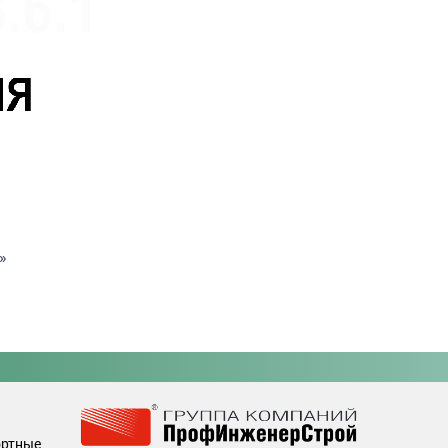
»
ортные