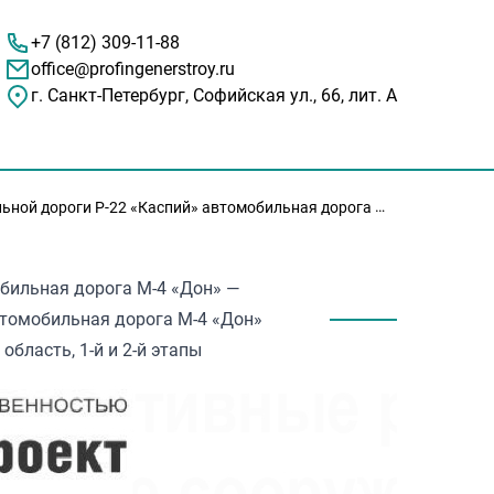
+7 (812) 309-11-88
office@profingenerstroy.ru
г. Санкт-Петербург, Софийская ул., 66, лит. А
ной дороги Р-22 «Каспий» автомобильная дорога М-4 «Дон» — Тамбов – Волгоград – Астрахань на участке обхода г. Волгоград, Волгоградская область, 1-й и 2-й этапы
обильная дорога М-4 «Дон» —
втомобильная дорога М-4 «Дон»
область, 1-й и 2-й этапы