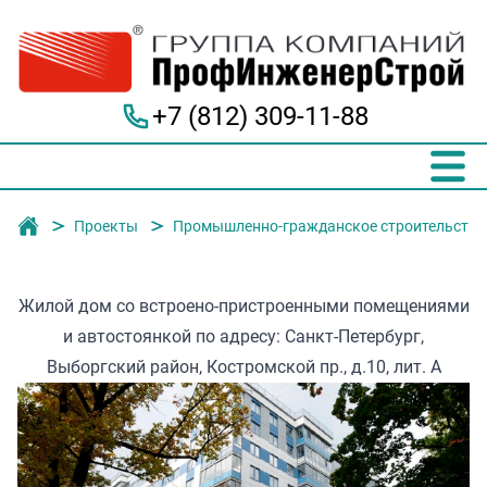
+7 (812) 309-11-88
Группа компаний "ПрофИнженерСтрой"
Проекты
Промышленно-гражданское строительство
Жилой дом со встроено-пристроенными помещениями
и автостоянкой по адресу: Санкт-Петербург,
Выборгский район, Костромской пр., д.10, лит. А